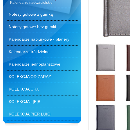
Kalendarze nauczycielskie
Notesy gotowe z gumką
Notesy gotowe bez gumki
Kalendarze nabiurkowe - planery
Kalendarze trójdzielne
Kalendarze jednoplanszowe
KOLEKCJA OD ZARAZ
KOLEKCJA CRX
KOLEKCJA L|E|B
KOLEKCJA PIER LUIGI