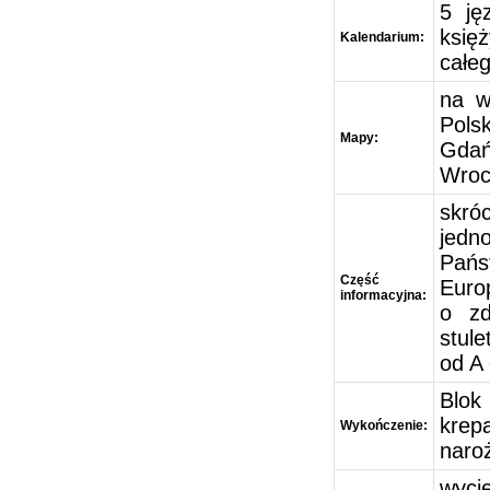
5 ję
księ
Kalendarium:
całe
na w
Pols
Mapy:
Gdań
Wroc
skró
jedn
Pańs
Część
Euro
informacyjna:
o zd
stule
od A 
Blok
krep
Wykończenie:
naro
wyci