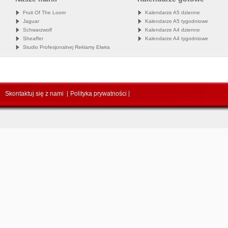
Fruit Of The Loom
Kalendarze A5 dzienne
Jaguar
Kalendarze A5 tygodniowe
Schwarzwolf
Kalendarze A4 dzienne
Sheaffer
Kalendarze A4 tygodniowe
Studio Profesjonalnej Reklamy Elwira
Skontaktuj się z nami
Polityka prywatności