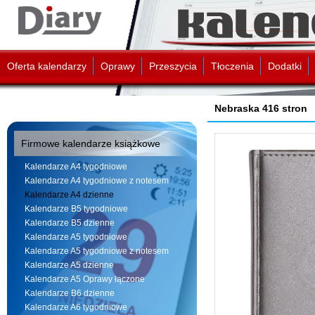
Oferta kalendarzy
Oprawy
Przeszycia
Tłoczenia
Dodatki
Nebraska 416 stron
Firmowe kalendarze książkowe
Kalendarze A4 tygodniowe
Kalendarze A4 tygodniowe z notesem
Kalendarze A4 dzienne
Kalendarze B5 tygodniowe
Kalendarze B5 dzienne
Kalendarze A5 tygodniowe
Kalendarze A5 tygodniowe z notesem
Kalendarze A5 dzienne
Kalendarze A5 Oprawy łączone
Kalendarze B6 dzienne
Kalendarze A6 tygodniowe