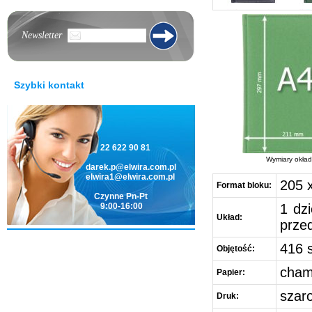
Newsletter
Szybki kontakt
22 622 90 81
Wymiary okład
darek.p@elwira.com.pl
elwira1@elwira.com.pl
205 
Format bloku:
Czynne Pn-Pt
9:00-16:00
1 dzi
Układ:
prze
416 
Objętość:
cham
Papier:
szar
Druk: